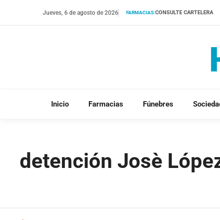
Saltar
Jueves, 6 de agosto de 2026
CONSULTE CARTELERA
FARMACIAS:
al
contenido
Inicio
Farmacias
Fúnebres
Socieda
detención Josè Lópe