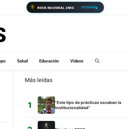
ESCUCHÁ
ROCK NACIONAL 24HS
mpo
Salud
Educación
Videos
Más leídas
“Este tipo de prácticas socaban la
1
institucionalidad”