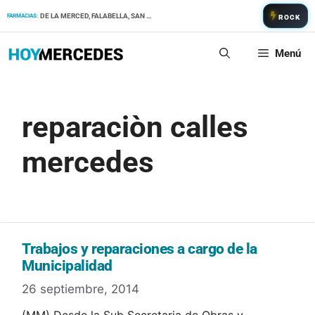
Saltar
DE LA MERCED, FALABELLA, SAN PATRICIO
FARMACIAS:
ROCK
al
contenido
Menú
reparaciòn calles
mercedes
Trabajos y reparaciones a cargo de la
Municipalidad
26 septiembre, 2014
(MM) Desde la Sub Secretaria de Obras y