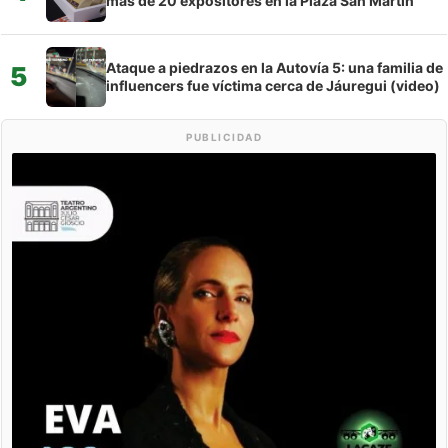
más de 20 expositores en la Plaza San Martín
Ataque a piedrazos en la Autovía 5: una familia de
5
influencers fue víctima cerca de Jáuregui (video)
PUBLICIDAD