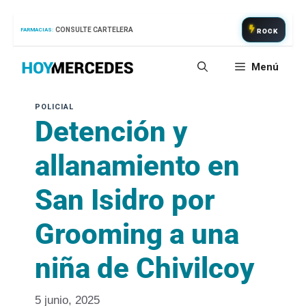
Saltar
CONSULTE CARTELERA
FARMACIAS:
ROCK
al
contenido
Menú
Detención y
allanamiento en
San Isidro por
Grooming a una
niña de Chivilcoy
5 junio, 2025