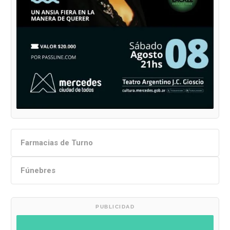
Farmacias de Turno
Fúnebres
PUBLICIDAD