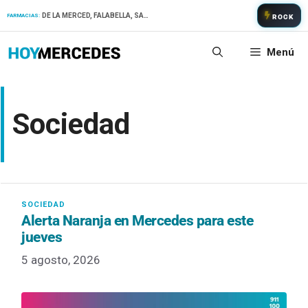
Saltar
DE LA MERCED, FALABELLA, SAN PATRICIO
FARMACIAS:
ROCK
al
contenido
Menú
Sociedad
Alerta Naranja en Mercedes para este
jueves
5 agosto, 2026