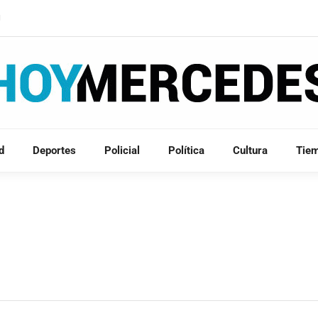
N
d
Deportes
Policial
Política
Cultura
Tie