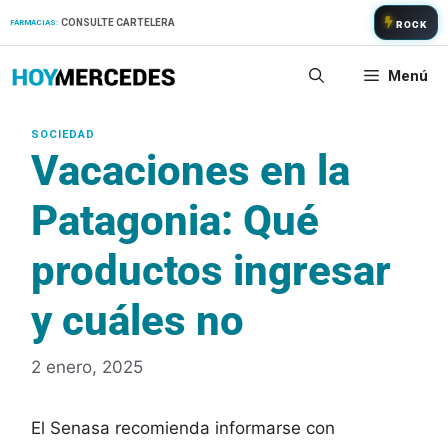
Saltar
CONSULTE CARTELERA
FARMACIAS:
ROCK
al
contenido
Menú
Vacaciones en la
Patagonia: Qué
productos ingresar
y cuáles no
2 enero, 2025
El Senasa recomienda informarse con