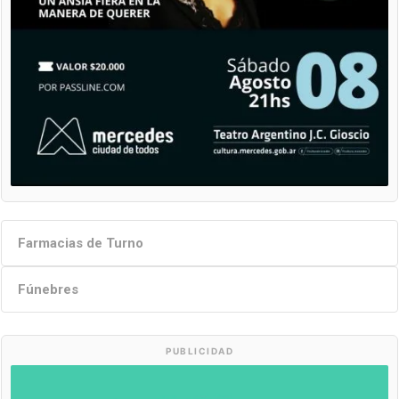
Farmacias de Turno
Fúnebres
PUBLICIDAD