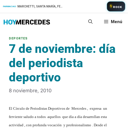
Saltar
MARCHETTI, SANTA MARÍA, FERNANDEZ
FARMACIAS:
ROCK
al
contenido
Menú
7 de noviembre: día
del periodista
deportivo
8 noviembre, 2010
El Círculo de Periodistas Deportivos de Mercedes , expresa un
ferviente saludo a todos aquellos que día a día desarrollan esta
actividad , con profunda vocación y profesionalismo . Desde el