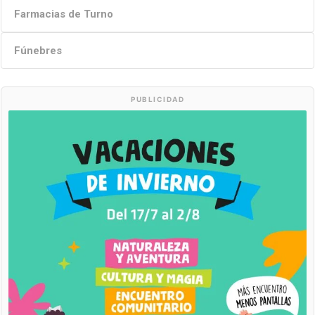
Farmacias de Turno
Fúnebres
PUBLICIDAD