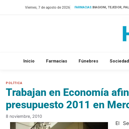
Saltar
Viernes, 7 de agosto de 2026
BIAGIONI, TEJEDOR, PA
FARMACIAS:
al
contenido
Inicio
Farmacias
Fúnebres
Sociedad
Trabajan en Economía afi
presupuesto 2011 en Mer
8 noviembre, 2010
El S