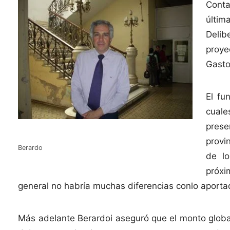
Conta
últim
Delib
proy
Gasto
El fu
cuale
prese
provi
Berardo
de lo
próxi
general no habría muchas diferencias conlo aporta
Más adelante Berardoi aseguró que el monto global