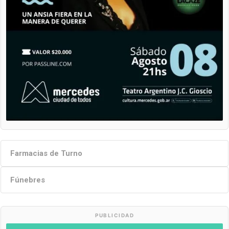
Farmacias de Turno
Fúnebres
PUBLICIDAD