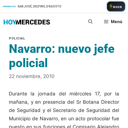
Saltar
SAN JOSÉ, DELFINO, D'AGOSTO
FARMACIAS:
ROCK
al
contenido
Menú
Navarro: nuevo jefe
policial
22 noviembre, 2010
Durante la jornada del miércoles 17, por la
mañana, y en presencia del Sr Botana Director
de Seguridad y el Secretario de Seguridad del
Municipio de Navarro, en un acto protocolar fue
puesto en sus funciones el Comisario Alejandro