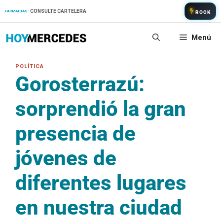
Saltar
CONSULTE CARTELERA
FARMACIAS:
ROCK
al
contenido
Menú
Gorosterrazú:
sorprendió la gran
presencia de
jóvenes de
diferentes lugares
en nuestra ciudad