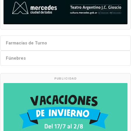
Farmacias de Turno
Fúnebres
PUBLICIDAD