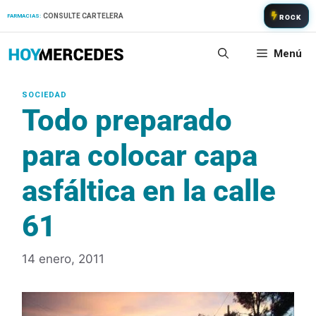
Saltar
CONSULTE CARTELERA
FARMACIAS:
ROCK
al
contenido
Menú
Todo preparado
para colocar capa
asfáltica en la calle
61
14 enero, 2011