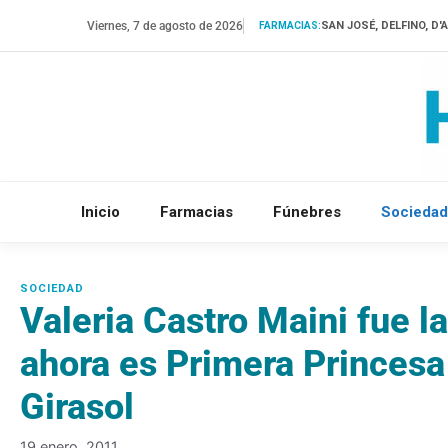
Saltar
Viernes, 7 de agosto de 2026
SAN JOSÉ, DELFINO, D
FARMACIAS:
al
contenido
Inicio
Farmacias
Fúnebres
Sociedad
Valeria Castro Maini fue l
ahora es Primera Princesa 
Girasol
19 enero, 2011