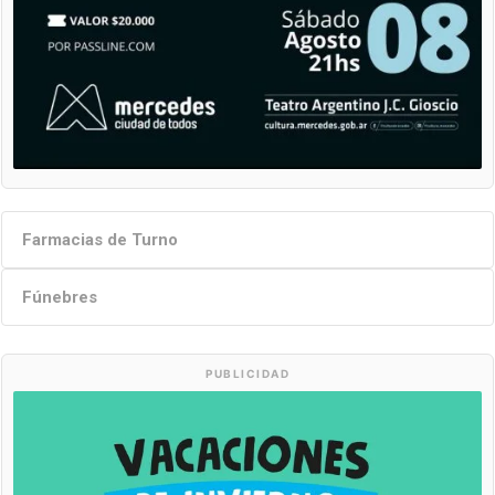
Farmacias de Turno
Fúnebres
PUBLICIDAD