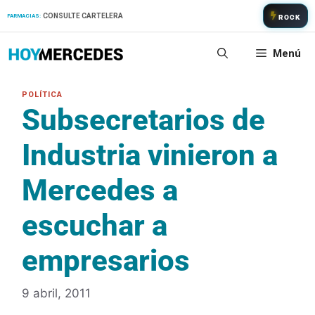
Saltar
CONSULTE CARTELERA
FARMACIAS:
ROCK
al
contenido
Menú
Subsecretarios de
Industria vinieron a
Mercedes a
escuchar a
empresarios
9 abril, 2011