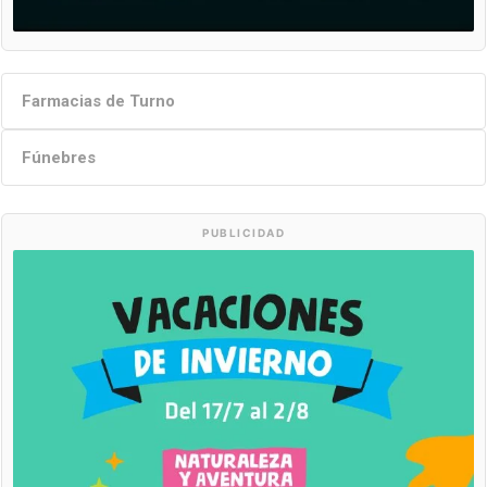
Farmacias de Turno
Fúnebres
PUBLICIDAD