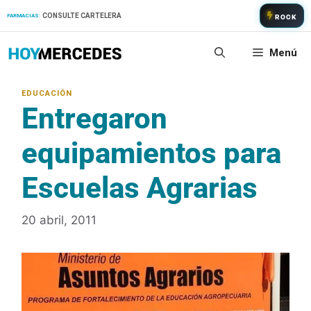
Saltar
CONSULTE CARTELERA
FARMACIAS:
ROCK
al
contenido
Menú
Entregaron
equipamientos para
Escuelas Agrarias
20 abril, 2011