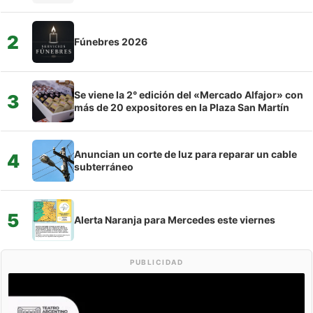
2
Fúnebres 2026
Se viene la 2° edición del «Mercado Alfajor» con
3
más de 20 expositores en la Plaza San Martín
Anuncian un corte de luz para reparar un cable
4
subterráneo
5
Alerta Naranja para Mercedes este viernes
PUBLICIDAD