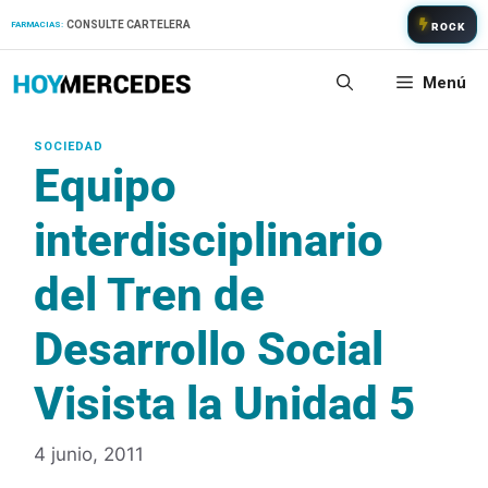
Saltar
CONSULTE CARTELERA
FARMACIAS:
ROCK
al
contenido
Menú
Equipo
interdisciplinario
del Tren de
Desarrollo Social
Visista la Unidad 5
4 junio, 2011