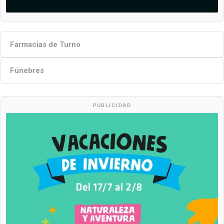
Farmacias de Turno
Fúnebres
PUBLICIDAD