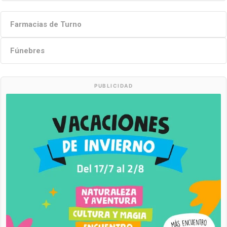
Farmacias de Turno
Fúnebres
PUBLICIDAD