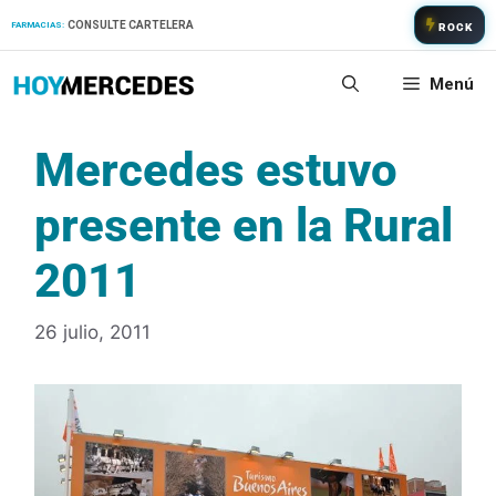
Saltar
CONSULTE CARTELERA
FARMACIAS:
ROCK
al
contenido
Menú
Mercedes estuvo
presente en la Rural
2011
26 julio, 2011