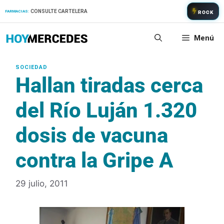
Saltar
CONSULTE CARTELERA
FARMACIAS:
ROCK
al
contenido
Menú
Hallan tiradas cerca
del Río Luján 1.320
dosis de vacuna
contra la Gripe A
29 julio, 2011