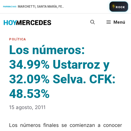
Saltar
MARCHETTI, SANTA MARÍA, FERNANDEZ
FARMACIAS:
ROCK
al
contenido
Menú
Los números:
34.99% Ustarroz y
32.09% Selva. CFK:
48.53%
15 agosto, 2011
Los números finales se comienzan a conocer