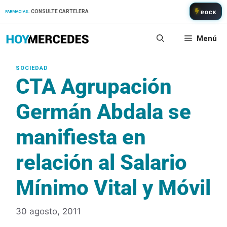
Saltar
CONSULTE CARTELERA
FARMACIAS:
ROCK
al
contenido
Menú
CTA Agrupación
Germán Abdala se
manifiesta en
relación al Salario
Mínimo Vital y Móvil
30 agosto, 2011