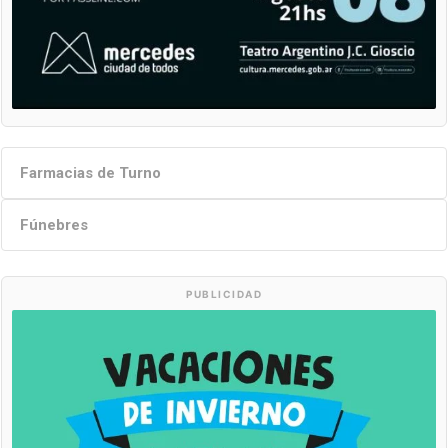
Farmacias de Turno
Fúnebres
PUBLICIDAD