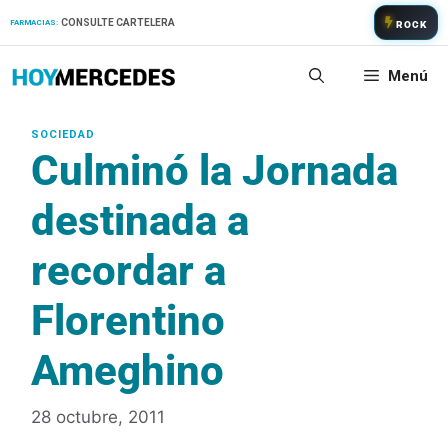
Saltar
CONSULTE CARTELERA
FARMACIAS:
ROCK
al
contenido
Menú
Culminó la Jornada
destinada a
recordar a
Florentino
Ameghino
28 octubre, 2011