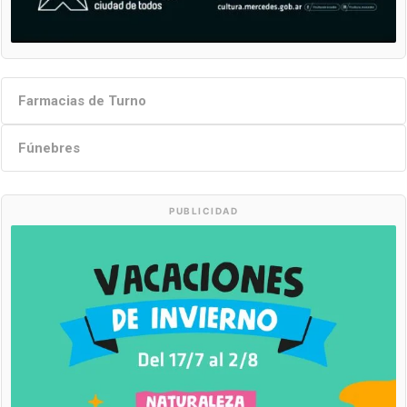
Farmacias de Turno
Fúnebres
PUBLICIDAD