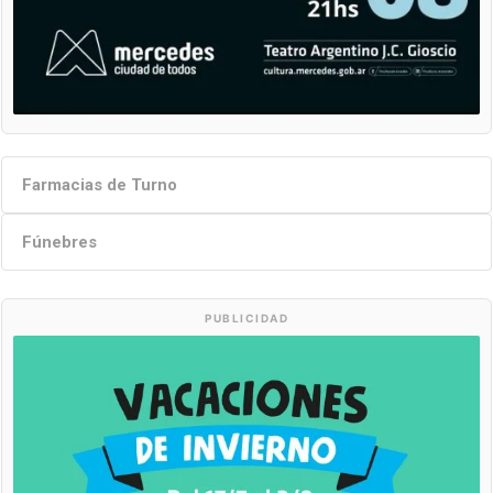
Farmacias de Turno
Fúnebres
PUBLICIDAD