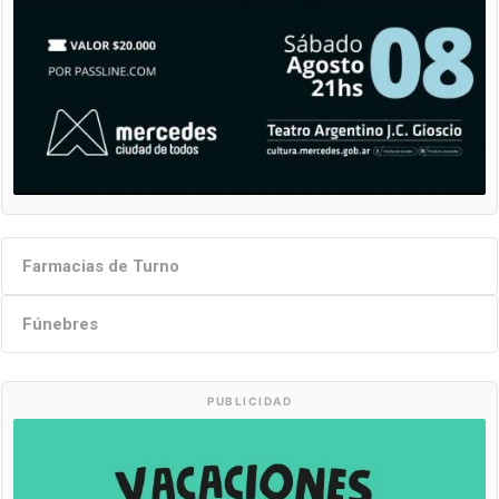
Farmacias de Turno
Fúnebres
PUBLICIDAD