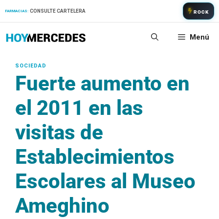
Saltar
CONSULTE CARTELERA
FARMACIAS:
ROCK
al
contenido
Menú
Fuerte aumento en
el 2011 en las
visitas de
Establecimientos
Escolares al Museo
Ameghino