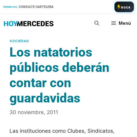
Saltar
CONSULTE CARTELERA
FARMACIAS:
ROCK
al
contenido
Menú
Los natatorios
públicos deberán
contar con
guardavidas
30 noviembre, 2011
Las instituciones como Clubes, Sindicatos,