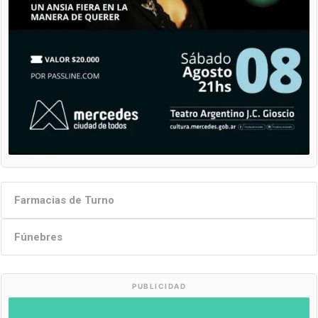
Farmacias de Turno
Fúnebres
PUBLICIDAD