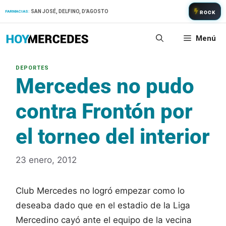
Saltar
SAN JOSÉ, DELFINO, D'AGOSTO
FARMACIAS:
ROCK
al
contenido
Menú
Mercedes no pudo
contra Frontón por
el torneo del interior
23 enero, 2012
Club Mercedes no logró empezar como lo
deseaba dado que en el estadio de la Liga
Mercedino cayó ante el equipo de la vecina