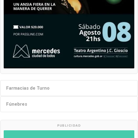
Farmacias de Turno
Fúnebres
PUBLICIDAD