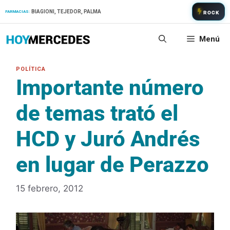
Saltar
BIAGIONI, TEJEDOR, PALMA
FARMACIAS:
ROCK
al
contenido
Menú
Importante número
de temas trató el
HCD y Juró Andrés
en lugar de Perazzo
15 febrero, 2012