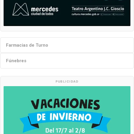
Farmacias de Turno
Fúnebres
PUBLICIDAD