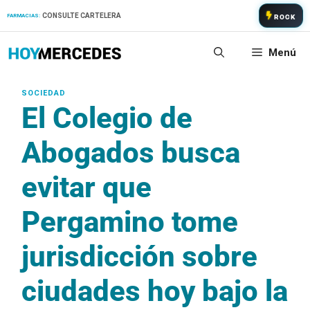
Saltar
CONSULTE CARTELERA
FARMACIAS:
ROCK
al
contenido
Menú
El Colegio de
Abogados busca
evitar que
Pergamino tome
jurisdicción sobre
ciudades hoy bajo la