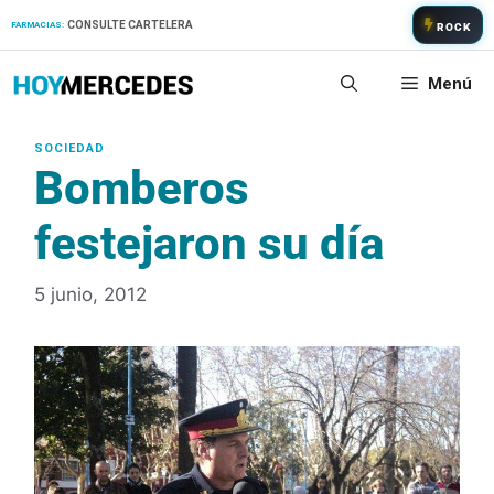
Saltar
CONSULTE CARTELERA
FARMACIAS:
ROCK
al
contenido
Menú
Bomberos
festejaron su día
5 junio, 2012