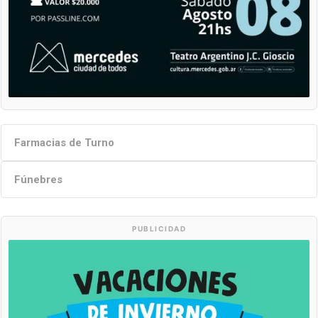
Farmacias de Turno
Fúnebres
PUBLICIDAD