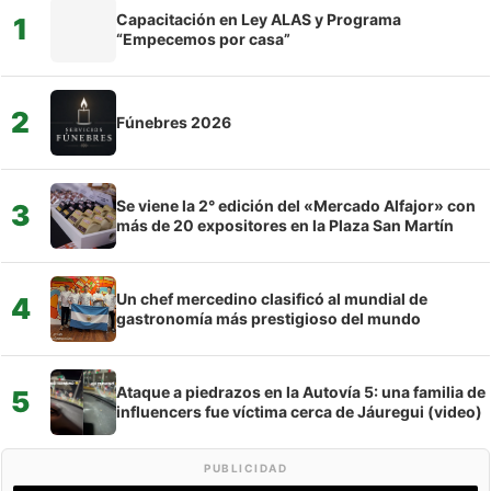
Capacitación en Ley ALAS y Programa
1
“Empecemos por casa”
2
Fúnebres 2026
Se viene la 2° edición del «Mercado Alfajor» con
3
más de 20 expositores en la Plaza San Martín
Un chef mercedino clasificó al mundial de
4
gastronomía más prestigioso del mundo
Ataque a piedrazos en la Autovía 5: una familia de
5
influencers fue víctima cerca de Jáuregui (video)
PUBLICIDAD