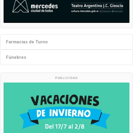
Farmacias de Turno
Fúnebres
PUBLICIDAD