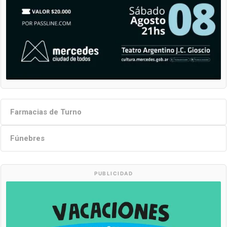
Farmacias de Turno
Fúnebres
PUBLICIDAD