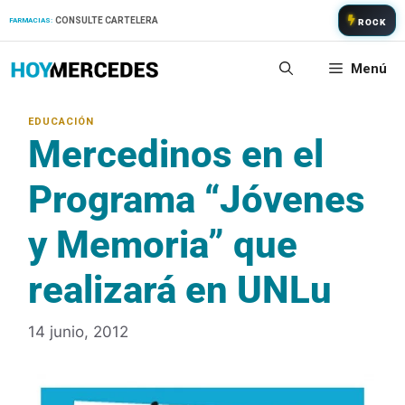
Saltar
CONSULTE CARTELERA
FARMACIAS:
ROCK
al
contenido
Menú
Mercedinos en el
Programa “Jóvenes
y Memoria” que
realizará en UNLu
14 junio, 2012