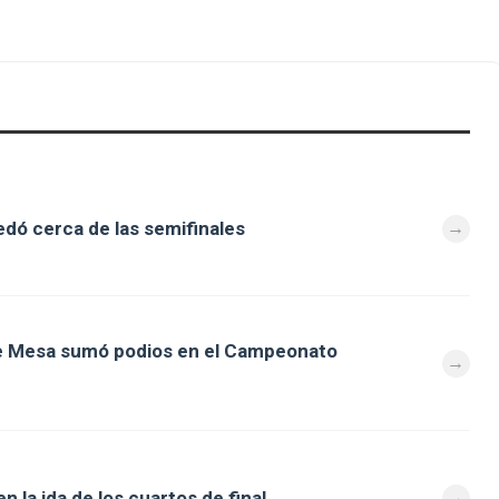
dó cerca de las semifinales
de Mesa sumó podios en el Campeonato
 la ida de los cuartos de final