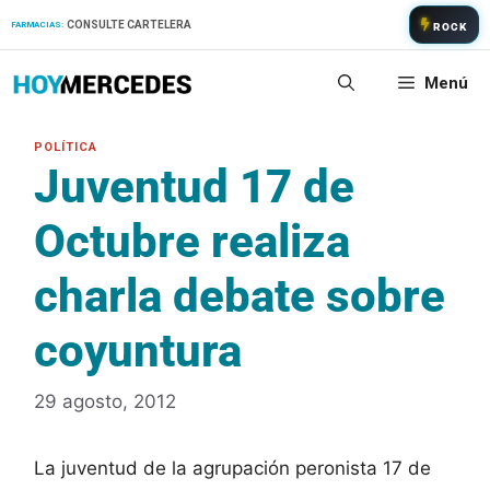
Saltar
CONSULTE CARTELERA
FARMACIAS:
ROCK
al
contenido
Menú
Juventud 17 de
Octubre realiza
charla debate sobre
coyuntura
29 agosto, 2012
La juventud de la agrupación peronista 17 de