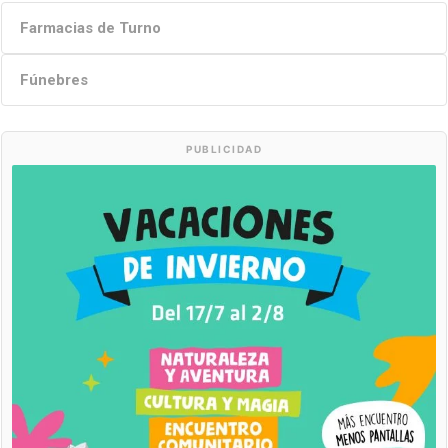
Farmacias de Turno
Fúnebres
PUBLICIDAD