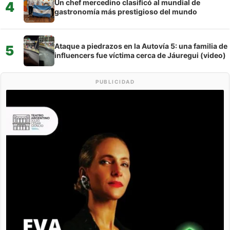
Un chef mercedino clasificó al mundial de
4
gastronomía más prestigioso del mundo
Ataque a piedrazos en la Autovía 5: una familia de
5
influencers fue víctima cerca de Jáuregui (video)
PUBLICIDAD