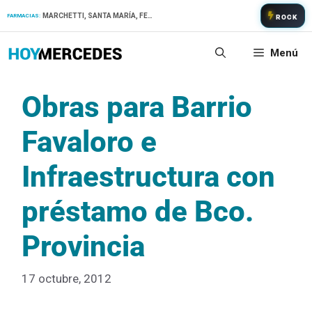
Saltar
MARCHETTI, SANTA MARÍA, FERNANDEZ
FARMACIAS:
ROCK
al
contenido
Menú
Obras para Barrio
Favaloro e
Infraestructura con
préstamo de Bco.
Provincia
17 octubre, 2012