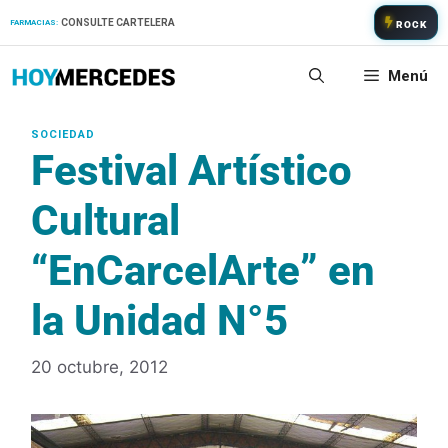
Saltar
CONSULTE CARTELERA
FARMACIAS:
ROCK
al
contenido
Menú
Festival Artístico
Cultural
“EnCarcelArte” en
la Unidad N°5
20 octubre, 2012