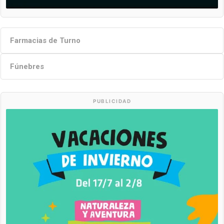
Farmacias de Turno
Fúnebres
PUBLICIDAD