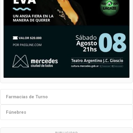
Farmacias de Turno
Fúnebres
PUBLICIDAD