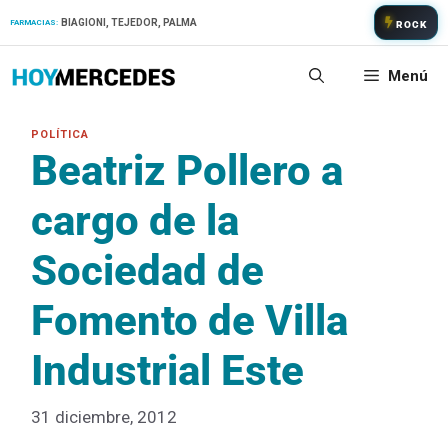
Saltar
BIAGIONI, TEJEDOR, PALMA
FARMACIAS:
ROCK
al
contenido
Menú
Beatriz Pollero a
cargo de la
Sociedad de
Fomento de Villa
Industrial Este
31 diciembre, 2012