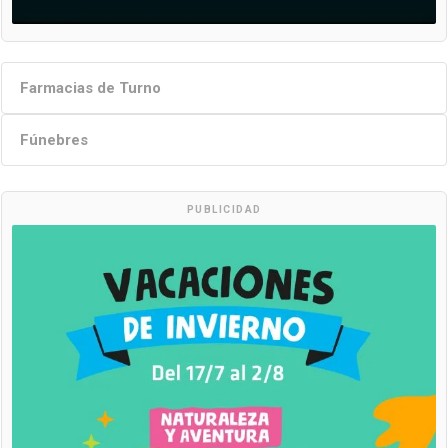
Farmacias de Turno
Fúnebres
PUBLICIDAD