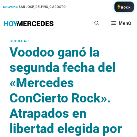
Saltar
SAN JOSÉ, DELFINO, D'AGOSTO
FARMACIAS:
ROCK
al
contenido
Menú
Voodoo ganó la
segunda fecha del
«Mercedes
ConCierto Rock».
Atrapados en
libertad elegida por