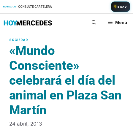
Saltar
CONSULTE CARTELERA
FARMACIAS:
ROCK
al
contenido
Menú
«Mundo
Consciente»
celebrará el día del
animal en Plaza San
Martín
24 abril, 2013