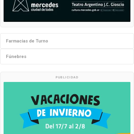
Farmacias de Turno
Fúnebres
PUBLICIDAD