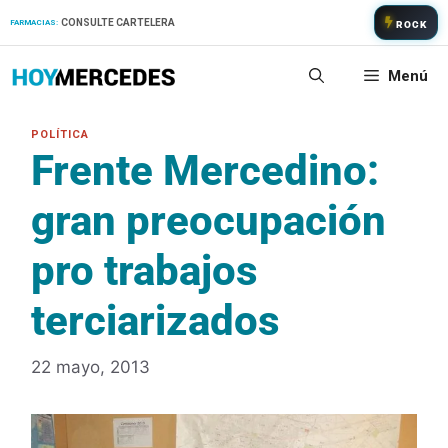
Saltar
CONSULTE CARTELERA
FARMACIAS:
ROCK
al
contenido
Menú
Frente Mercedino:
gran preocupación
pro trabajos
terciarizados
22 mayo, 2013