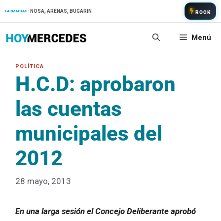
Saltar
NOSA, ARENAS, BUGARIN
FARMACIAS:
ROCK
al
contenido
Menú
H.C.D: aprobaron
las cuentas
municipales del
2012
28 mayo, 2013
En una larga sesión el Concejo Deliberante aprobó