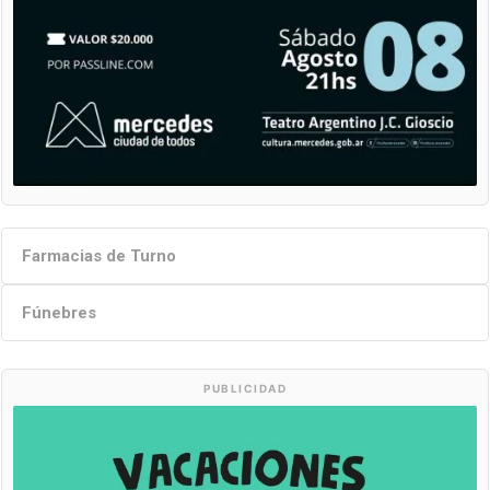
Farmacias de Turno
Fúnebres
PUBLICIDAD