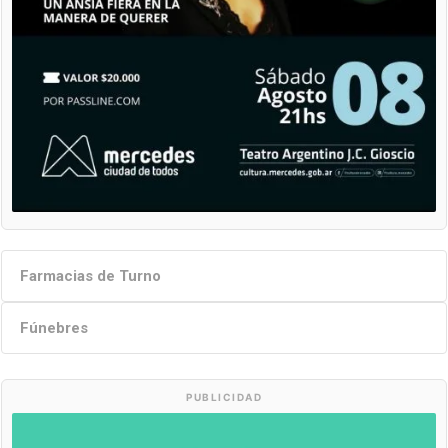
Farmacias de Turno
Fúnebres
PUBLICIDAD