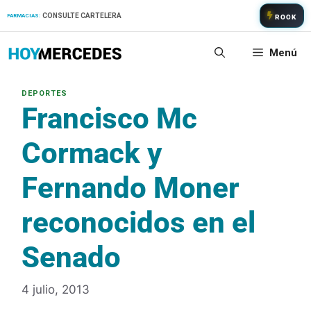
Saltar
CONSULTE CARTELERA
FARMACIAS:
ROCK
al
contenido
Menú
Francisco Mc
Cormack y
Fernando Moner
reconocidos en el
Senado
4 julio, 2013