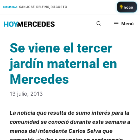
Saltar
SAN JOSÉ, DELFINO, D'AGOSTO
FARMACIAS:
ROCK
al
contenido
Menú
Se viene el tercer
jardín maternal en
Mercedes
13 julio, 2013
La noticia que resulta de sumo interés para la
comunidad se conoció durante esta semana a
manos del intendente Carlos Selva que
comentó: «lo iba a anunciar en conferencia