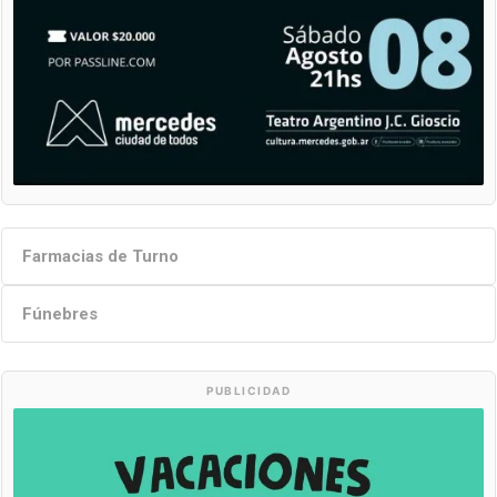
Farmacias de Turno
Fúnebres
PUBLICIDAD