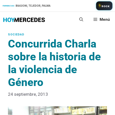
Saltar
BIAGIONI, TEJEDOR, PALMA
FARMACIAS:
ROCK
al
contenido
Menú
Concurrida Charla
sobre la historia de
la violencia de
Género
24 septiembre, 2013