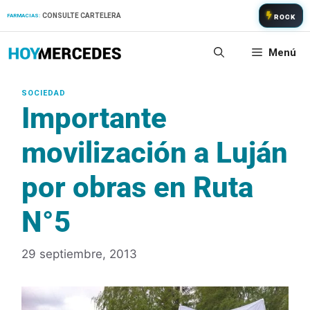
Saltar
CONSULTE CARTELERA
FARMACIAS:
ROCK
al
contenido
Menú
Importante
movilización a Luján
por obras en Ruta
N°5
29 septiembre, 2013