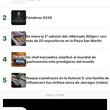
2
Fúnebres 2026
Se viene la 2° edición del «Mercado Alfajor» con
3
más de 20 expositores en la Plaza San Martín
Un chef mercedino clasificó al mundial de
4
gastronomía más prestigioso del mundo
Ataque a piedrazos en la Autovía 5: una familia de
5
influencers fue víctima cerca de Jáuregui (video)
PUBLICIDAD