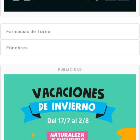
Farmacias de Turno
Fúnebres
PUBLICIDAD