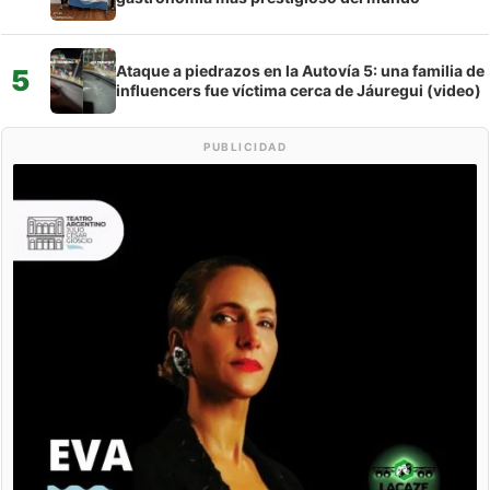
Ataque a piedrazos en la Autovía 5: una familia de
5
influencers fue víctima cerca de Jáuregui (video)
PUBLICIDAD