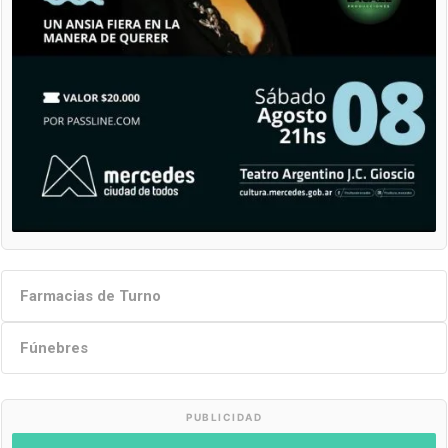
Farmacias de Turno
Fúnebres
PUBLICIDAD