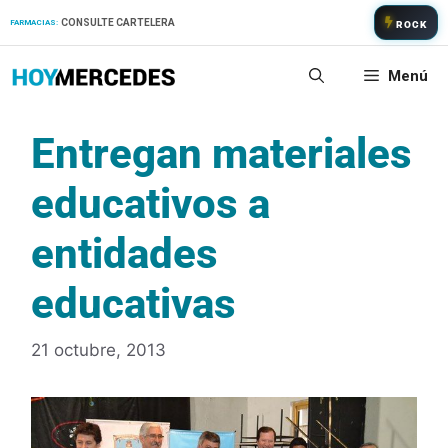
Saltar
CONSULTE CARTELERA
FARMACIAS:
ROCK
al
contenido
Menú
Entregan materiales
educativos a
entidades
educativas
21 octubre, 2013